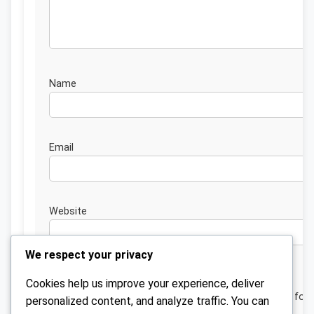
Nam
Emai
Website
We respect your privacy
Cookies help us improve your experience, deliver
Save my name, email, and website in this browser for 
personalized content, and analyze traffic. You can
next time I comment.